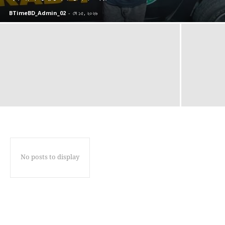
BTimeBD_Admin_02
-
মে ১৫, ২০২৬
No posts to display