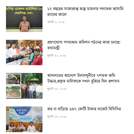
১৭ বছরের সাজাপ্রাপ্ত অস্ত্র মামলার পলাতক আসামি
র‍্যাবের জালে
আগস্ট ২, ২০২৬
গ্রহণযোগ্য গণমাধ্যম কমিশন গঠনের কাজ চলছে:
তথ্যমন্ত্রী
জুলাই ৩১, ২০২৬
আদালতের আদেশে উলালঘূনীতে ৭শতক জমি
উদ্ধার,প্রকৃত মালিককে দখল বুঝিয়ে দিল প্রশাসন
জুলাই ৩০, ২০২৬
কর না বাড়িয়ে ৬৪৭ কোটি টাকার বাজেট বিসিসির
জুলাই ৩০, ২০২৬