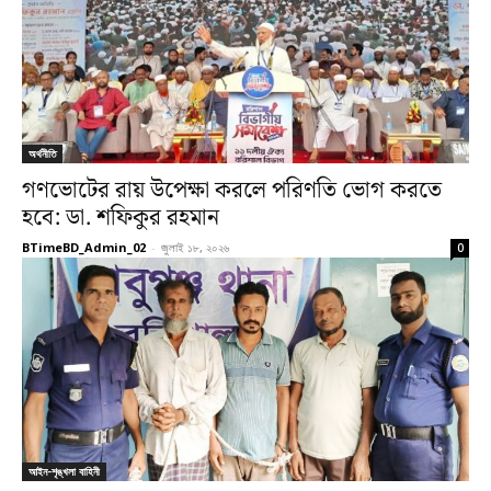
অর্থনীতি
গণভোটের রায় উপেক্ষা করলে পরিণতি ভোগ করতে
হবে: ডা. শফিকুর রহমান
BTimeBD_Admin_02
-
জুলাই ১৮, ২০২৬
0
আইন-শৃঙ্খলা বাহিনী