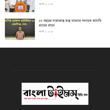
আগস্ট ৫, ২০২৬
১৭ বছরের সাজাপ্রাপ্ত অস্ত্র মামলার পলাতক আসামি
র‍্যাবের জালে
আগস্ট ২, ২০২৬