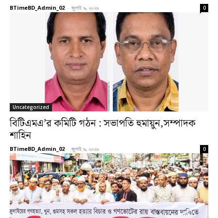
BTimeBD_Admin_02
-
জুলাই ৯, ২০২৬
0
Uncategorized
বিটিএমএ’র কমিটি গঠন : সভাপতি হুমায়ুন,সম্পাদক
শাহিন
BTimeBD_Admin_02
-
জুলাই ৯, ২০২৬
0