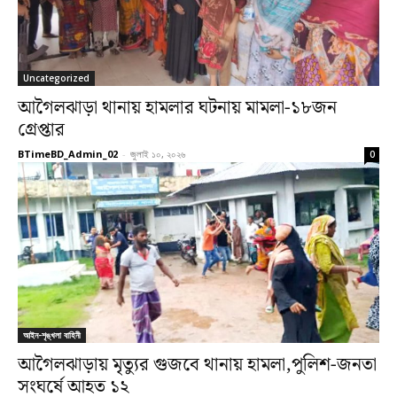
Uncategorized
আগৈলঝাড়া থানায় হামলার ঘটনায় মামলা-১৮জন
গ্রেপ্তার
BTimeBD_Admin_02
-
জুলাই ১০, ২০২৬
0
আইন-শৃঙ্খলা বাহিনী
আগৈলঝাড়ায় মৃত্যুর গুজবে থানায় হামলা,পুলিশ-জনতা
সংঘর্ষে আহত ১২