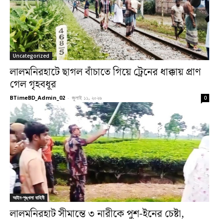
Uncategorized
লালমনিরহাটে ছাগল বাঁচাতে গিয়ে ট্রেনের ধাক্কায় প্রাণ
গেল গৃহবধূর
BTimeBD_Admin_02
-
জুলাই ১১, ২০২৬
0
আইন-শৃঙ্খলা বাহিনী
লালমনিরহাট সীমান্তে ৩ নারীকে পুশ-ইনের চেষ্টা,