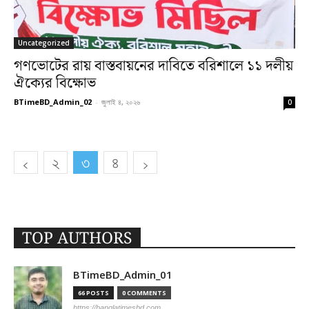
Uncategorized
গণভোটের রায় বাস্তবায়নের দাবিতে বরিশালে ১১ দলীয়
ঐক্যের বিক্ষোভ
BTimeBD_Admin_02
-
জুলাই ৪, ২০২৬
0
২
৩
৪
TOP AUTHORS
BTimeBD_Admin_01
66 POSTS
0 COMMENTS
https://banglatimesbd.com