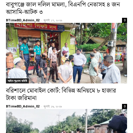
বাবুগঞ্জে জাল দলিল মামলা, বিএনপি নেতাসহ ৪ জন
আসামি-আটক ৩
BTimeBD_Admin_02
-
জুলাই ১৭, ২০২৬
0
আইন-শৃঙ্খলা বাহিনী
বরিশালে মোবাইল কোর্ট: বিভিন্ন অনিয়মে ৮ হাজার
টাকা জরিমানা
BTimeBD_Admin_02
-
জুলাই ১৬, ২০২৬
0