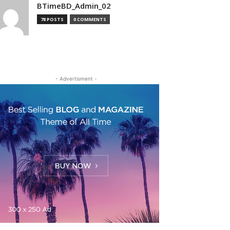
BTimeBD_Admin_02
78 POSTS
0 COMMENTS
- Advertisment -