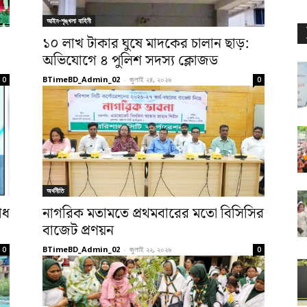
আইন-শৃঙ্খলা বাহিনী
১০ লাখ টাকার ঘুষে মাদকের চালান ছাড়:
অভিযোগে ৪ পুলিশ সদস্য ক্লোজড
BTimeBD_Admin_02
-
জুলাই ২৪, ২০২৬
0
0
অর্থনীতি
োধ
নাগরিক মতামতে প্রথমবারের মতো বিসিসির
বাজেট প্রণয়ন
BTimeBD_Admin_02
-
জুলাই ২২, ২০২৬
0
0