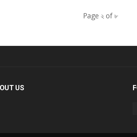
Page ২ of ৮
OUT US
F