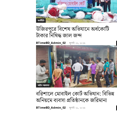
অর্থনীতি
উজিরপুরে বিশেষ অভিযানে অর্ধকোটি
টাকার নিষিদ্ধ জাল জব্দ
BTimeBD_Admin_02
-
জুলাই ২২, ২০২৬
আইন আদালত
বরিশালে মোবাইল কোর্ট অভিযান: বিভিন্ন
অনিয়মে ব্যবসা প্রতিষ্ঠানকে জরিমানা
BTimeBD_Admin_02
-
জুলাই ২১, ২০২৬