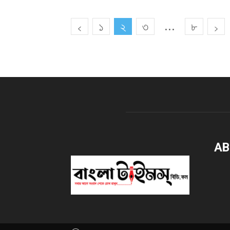
...
১
২
৩
৮
AB