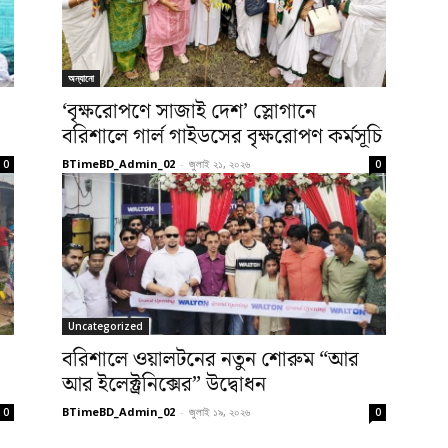
অন্যানো
‘বৃক্ষরোপণে সাজাই দেশ’ স্লোগানে
বরিশালে গার্ল গাইডসের বৃক্ষরোপণ কর্মসূচি
BTimeBD_Admin_02
-
জুলাই ২১, ২০২৬
0
0
Uncategorized
বরিশালে ওয়ালটনের নতুন শোরুম “আর
আর ইলেক্ট্রনিক্সের” উদ্বোধন
BTimeBD_Admin_02
-
জুলাই ১৯, ২০২৬
0
0