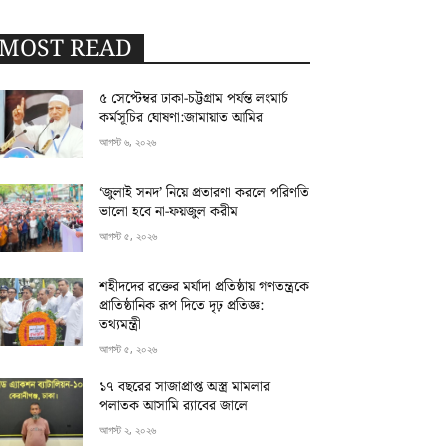
MOST READ
৫ সেপ্টেম্বর ঢাকা-চট্টগ্রাম পর্যন্ত লংমার্চ
কর্মসূচির ঘোষণা:জামায়াত আমির
আগস্ট ৬, ২০২৬
‘জুলাই সনদ’ নিয়ে প্রতারণা করলে পরিণতি
ভালো হবে না-ফয়জুল করীম
আগস্ট ৫, ২০২৬
শহীদদের রক্তের মর্যাদা প্রতিষ্ঠায় গণতন্ত্রকে
প্রাতিষ্ঠানিক রূপ দিতে দৃঢ় প্রতিজ্ঞ:
তথ্যমন্ত্রী
আগস্ট ৫, ২০২৬
১৭ বছরের সাজাপ্রাপ্ত অস্ত্র মামলার
পলাতক আসামি র‍্যাবের জালে
আগস্ট ২, ২০২৬