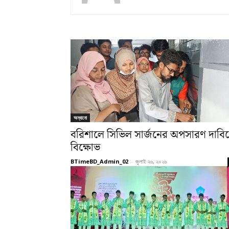
অন্যানো
বরিশালে সিভিল সার্জনের অপসারণ দাবি
বিক্ষোভ
BTimeBD_Admin_02
-
জুলাই ২৬, ২০২৬