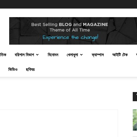
bd.com
াতিক
বরিশাল বিভাগ
বিনোদন
খেলাধুলা
ক্যাম্পাস
আইটি টেক
ভিডিও
ছবিঘর