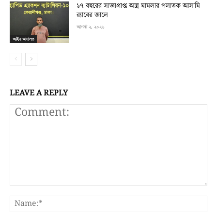
১৭ বছরের সাজাপ্রাপ্ত অস্ত্র মামলার পলাতক আসামি
র‍্যাবের জালে
আগস্ট ২, ২০২৬
আইন আদালত
LEAVE A REPLY
Comment:
N