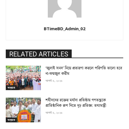
BTimeBD_Admin_02
RELATED ARTICLES
‘জুলাই সনদ’ নিয়ে প্রতারণা করলে পরিণতি ভালো হবে
না-ফয়জুল করীম
আগস্ট ৫, ২০২৬
অন্যানো
শহীদদের রক্তের মর্যাদা প্রতিষ্ঠায় গণতন্ত্রকে
প্রাতিষ্ঠানিক রূপ দিতে দৃঢ় প্রতিজ্ঞ: তথ্যমন্ত্রী
আগস্ট ৫, ২০২৬
অন্যানো