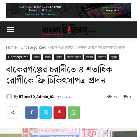
Home
Uncategorized
বাকেরগঞ্জের চরাদীতে ৪ শতাধিক রোগীকে ফ্রি চিকিৎসাপত্র প্রদান
Uncategorized
ছবিঘর
জাতীয়
প্রচ্ছদ
বরিশাল বিভাগ
বরিশাল
সারাদেশ
স্বাস্থ্য
বাকেরগঞ্জের চরাদীতে ৪ শতাধিক
রোগীকে ফ্রি চিকিৎসাপত্র প্রদান
By
BTimeBD_Admin_02
জুন ৫, ২০২৬
78
0